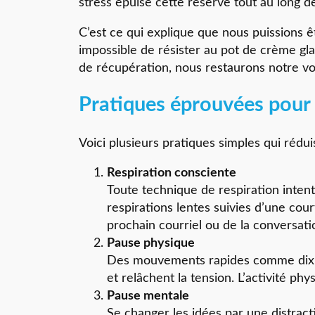
stress épuise cette réserve tout au long de
C’est ce qui explique que nous puissions êt
impossible de résister au pot de crème gla
de récupération, nous restaurons notre vol
Pratiques éprouvées pour r
Voici plusieurs pratiques simples qui rédui
Respiration consciente
Toute technique de respiration inten
respirations lentes suivies d’une co
prochain courriel ou de la conversation
Pause physique
Des mouvements rapides comme dix s
et relâchent la tension. L’activité ph
Pause mentale
Se changer les idées par une distracti