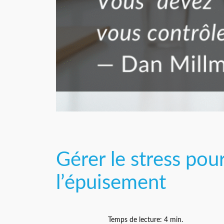
Gérer le stress pou
l’épuisement
Temps de lecture:
4
min.