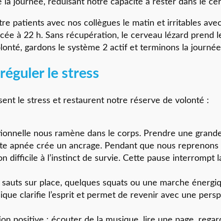
 la journée, réduisant notre capacité à rester dans le ce
re patients avec nos collègues le matin et irritables avec
cée à 22 h. Sans récupération, le cerveau lézard prend l
onté, gardons le système 2 actif et terminons la journée 
éguler le stress
sent le stress et restaurent notre réserve de volonté :
tionnelle nous ramène dans le corps. Prendre une grande
urte apnée crée un ancrage. Pendant que nous reprenons n
 difficile à l’instinct de survie. Cette pause interrompt l
auts sur place, quelques squats ou une marche énergiq
ysique clarifie l’esprit et permet de revenir avec une pers
on positive : écouter de la musique, lire une page, regar